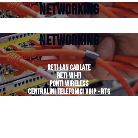
NETWORKING
NETWORKING
Reti Lan cablate
Reti Wi-Fi
Ponti Wireless
Centralini telefonici VoIP - RTG